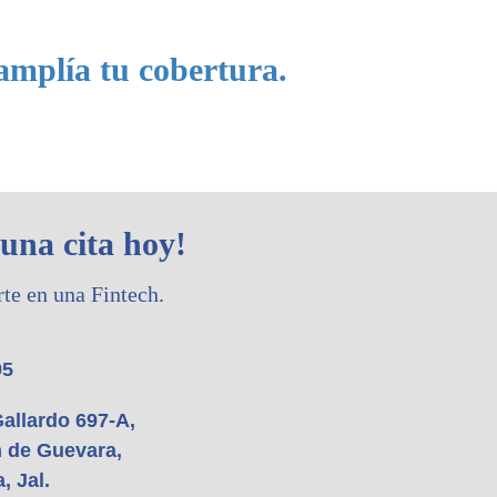
amplía tu cobertura.
una cita hoy!
te en una Fintech.
95
Gallardo 697-A,
n de Guevara,
, Jal.