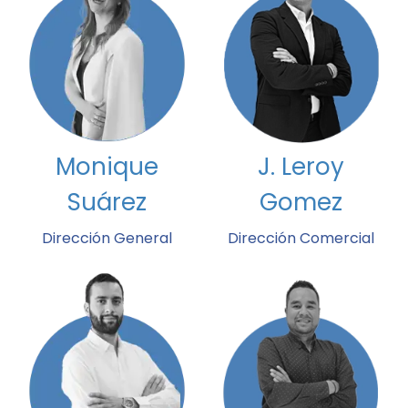
Monique
J. Leroy
Suárez
Gomez
Dirección General
Dirección Comercial