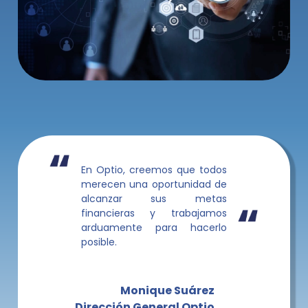
En Optio, creemos que todos
merecen una oportunidad de
alcanzar sus metas
financieras y trabajamos
arduamente para hacerlo
posible.
Monique Suárez
Dirección General Optio